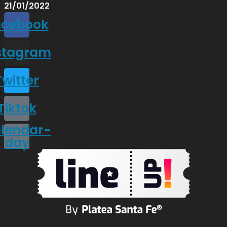
21/01/2022
acebook
stagram
Twitter
Tiktok
lendar-
day