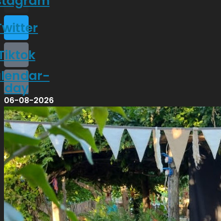
stagram
Twitter
Tiktok
lendar-
day
06-08-2026