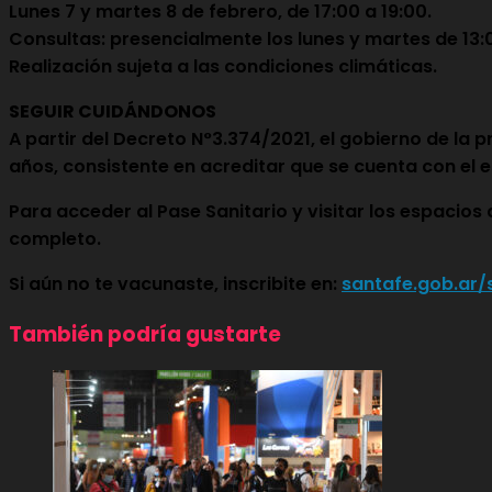
Lunes 7 y martes 8 de febrero, de 17:00 a 19:00.
Consultas: presencialmente los lunes y martes de 13:0
Realización sujeta a las condiciones climáticas.
SEGUIR CUIDÁNDONOS
A partir del Decreto N°3.374/2021, el gobierno de la 
años, consistente en acreditar que se cuenta con el
Para acceder al Pase Sanitario y visitar los espacios
completo.
Si aún no te vacunaste, inscribite en:
santafe.gob.ar
También podría gustarte