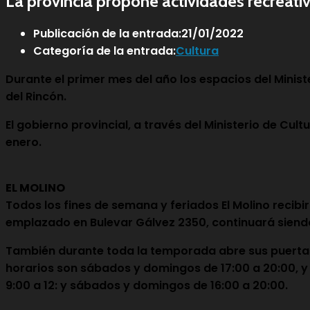
La provincia propone actividades recreativ
Publicación de la entrada:
21/01/2022
Categoría de la entrada:
Cultura
Durante el primer mes del año los espacios del Mini
del Rincón.
El gobierno provincial, a través del Ministerio de Cul
enero.
EL MOLINO
Todos los fines de semana y feriados El Molino recibi
emplazado en Bulevar Gálvez 2350, continuará siendo
También durante toda la temporada abre sus puertas L
horarios son sábados y domingos de 17:00 a 20:00, y 
9:00 a 12: y sábados y domingos de 16:00 a 20:00.