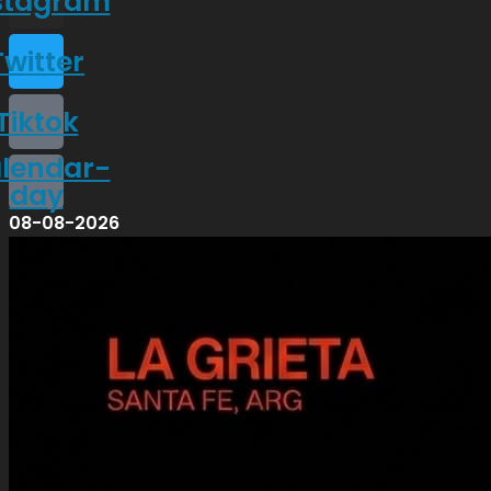
stagram
Twitter
Tiktok
lendar-
day
08-08-2026