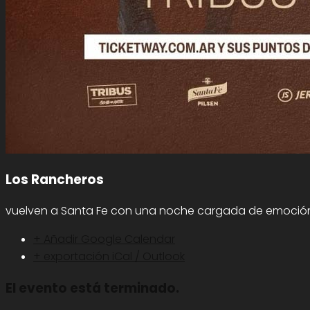
Los Rancheros
vuelven a Santa Fe con una noche cargada de emoción y
+ Añadir Google Calendar
+ exportación iCal / Outlook
El evento está terminado.