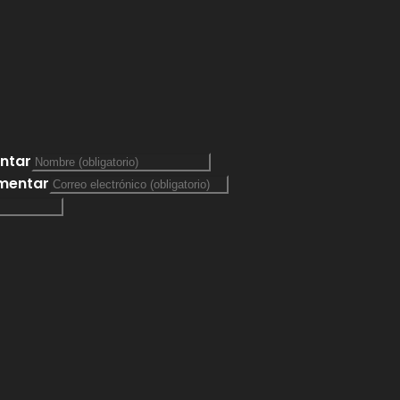
ntar
omentar