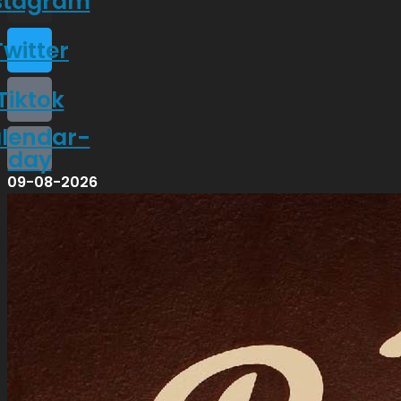
stagram
Twitter
Tiktok
lendar-
day
09-08-2026